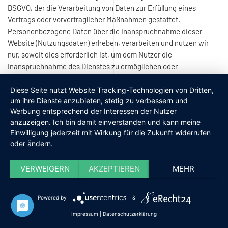
DSGVO, der die Verarbeitung von Daten zur Erfüllung eines
Vertrags oder vorvertraglicher Maßnahmen gestattet.
Personenbezogene Daten über die Inanspruchnahme dieser
Website (Nutzungsdaten) erheben, verarbeiten und nutzen wir
nur, soweit dies erforderlich ist, um dem Nutzer die
Inanspruchnahme des Dienstes zu ermöglichen oder
abzurechnen.
Diese Seite nutzt Website Tracking-Technologien von Dritten,
Die erhobenen Kundendaten werden nach Abschluss des
um ihre Dienste anzubieten, stetig zu verbessern und
Auftrags oder Beendigung der Geschäftsbeziehung gelöscht.
Werbung entsprechend der Interessen der Nutzer
anzuzeigen. Ich bin damit einverstanden und kann meine
Gesetzliche Aufbewahrungsfristen bleiben unberührt.
Einwilligung jederzeit mit Wirkung für die Zukunft widerrufen
oder ändern.
VERWEIGERN
AKZEPTIEREN
MEHR
Powered by
&
Impressum
|
Datenschutzerklärung