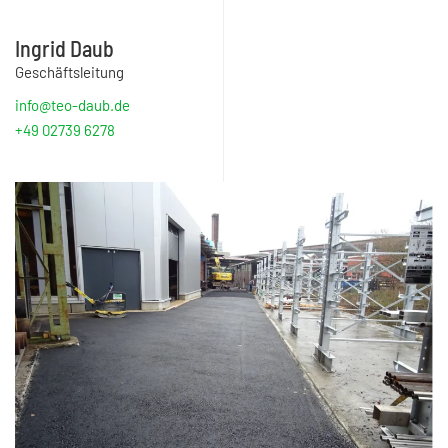
Ingrid Daub
Geschäftsleitung
info@teo-daub.de
+49 02739 6278
DETAILS